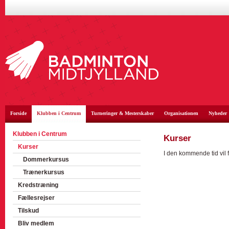
Forside
Klubben i Centrum
Turneringer & Mesterskaber
Organisationen
Nyheder
Klubben i Centrum
Kurser
Kurser
I den kommende tid vil 
Dommerkursus
Trænerkursus
Kredstræning
Fællesrejser
Tilskud
Bliv medlem