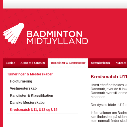
Forside
Klubben i Centrum
Turneringer & Mesterskaber
Organisationen
Nyheder
Turneringer & Mesterskaber
Kredsmatch U11
Holdturnering
Hvert efterår afholdes 
Vestmesterskab
Danmark, hvor de 8 lo
Danmark hver stiller m
Ranglister & Klassifikation
hinanden.
Danske Mesterskaber
Der dystes både i U11 
Kredsmatch U11, U13 og U15
Informationer om Badmi
kan findes her på siden 
som normalt finder ste