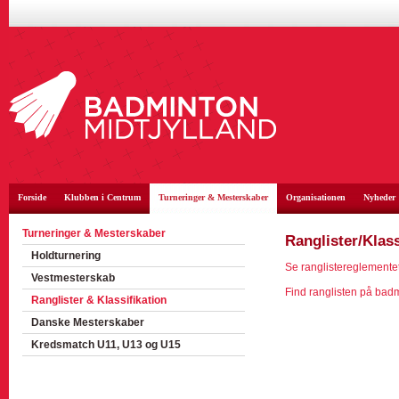
Forside
Klubben i Centrum
Turneringer & Mesterskaber
Organisationen
Nyheder
Turneringer & Mesterskaber
Ranglister/Klass
Holdturnering
Se ranglistereglemente
Vestmesterskab
Find ranglisten på bad
Ranglister & Klassifikation
Danske Mesterskaber
Kredsmatch U11, U13 og U15