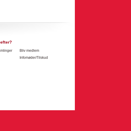
efter?
mlinger
Bliv medlem
Infomøder/Tilskud